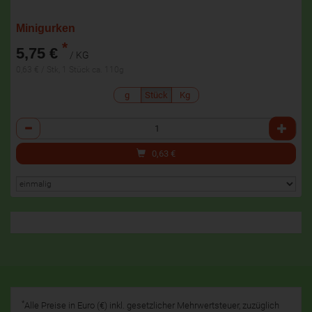
Minigurken
*
5,75 €
/ KG
0,63 € / Stk, 1 Stück ca. 110g
g
Stück
Kg
Anzahl
0,63
€
*
Alle Preise in Euro (€) inkl. gesetzlicher Mehrwertsteuer, zuzüglich