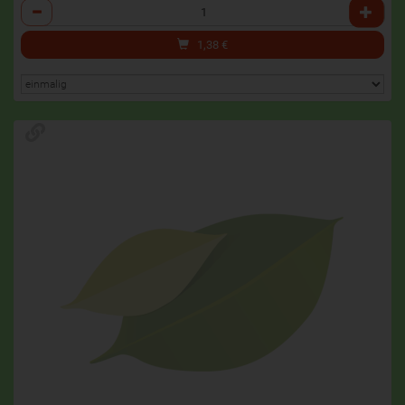
Anzahl
1,38
€