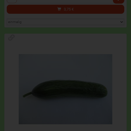
3,75
€