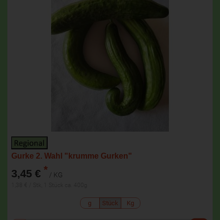
Gurke 2. Wahl "krumme Gurken"
*
3,45 €
/ KG
1,38 € / Stk, 1 Stück ca. 400g
g
Stück
Kg