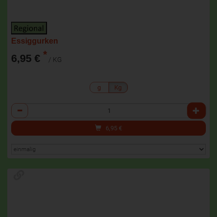
Essiggurken
*
6,95 €
/ KG
g
Kg
Anzahl
6,95
€