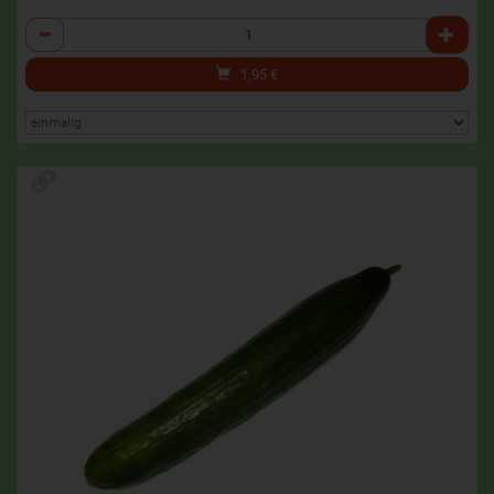
Anzahl
1,95
€