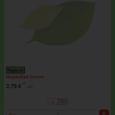
Vesper/Salz Gurken
*
3,75 €
/ KG
g
Kg
Anzahl