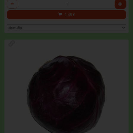
Anzahl
1,45
€