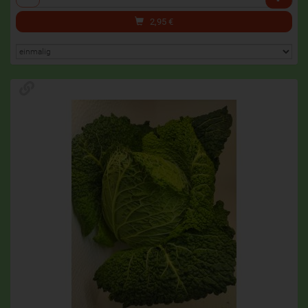
2,95
€