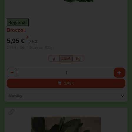
Broccoli
*
5,95 €
/ KG
2,98 € / Stk, 1 Stück ca. 500g
g
Stück
Kg
Anzahl
2,98
€