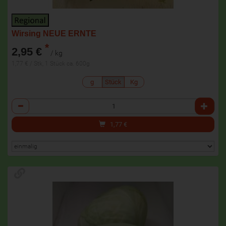
Wirsing NEUE ERNTE
*
2,95 €
/ kg
1,77 € / Stk, 1 Stück ca. 600g
g
Stück
Kg
Anzahl
1,77
€