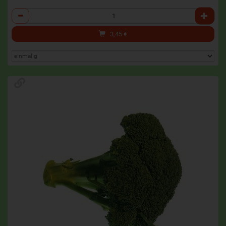
Anzahl
3,45
€