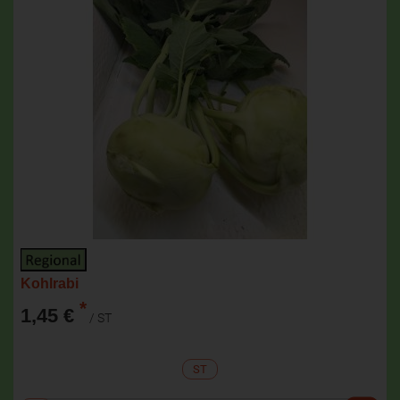
Kohlrabi
*
1,45 €
/ ST
ST