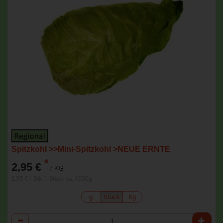
Spitzkohl >>Mini-Spitzkohl >NEUE ERNTE
*
2,95 €
/ KG
2,95 € / Stk, 1 Stück ca. 1000g
g
Stück
Kg
Anzahl