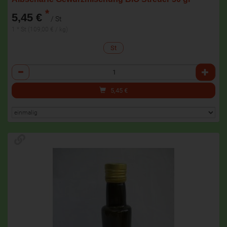
*
5,45 €
/ St
1 * St (109,00 € / kg)
St
Anzahl
5,45
€