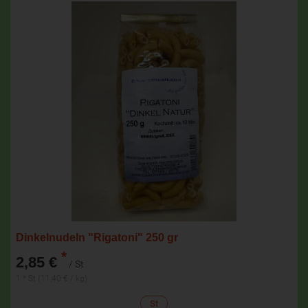
Dinkelnudeln "Rigatoni" 250 gr
*
2,85 €
/ St
1 * St (11,40 € / kg)
St