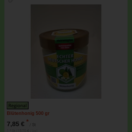
Blütenhonig 500 gr
*
7,85 €
/ St
1 * St (15,70 € / kg)