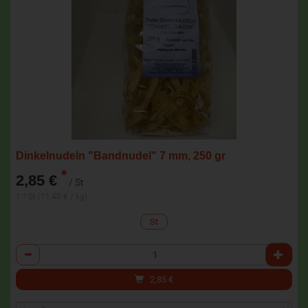
Dinkelnudeln "Bandnudel" 7 mm, 250 gr
*
2,85 €
/ St
1 * St (11,40 € / kg)
St
Anzahl
2,85
€