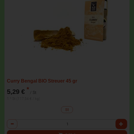
Curry Bengal BIO Streuer 45 gr
*
5,29 €
/ St
1 * St (117,54 € / kg)
St
Anzahl