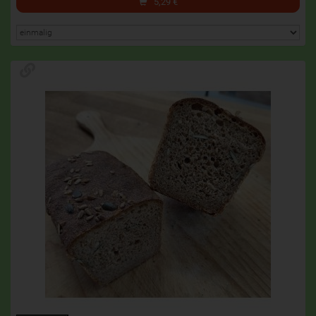
5,29
€