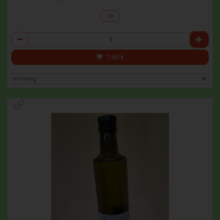
St
Anzahl
7,85
€