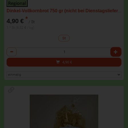
Dinkel-Vollkornbrot 750 gr (nicht bei Dienstagslieferung)
*
4,90 €
/ St
1 * St (6,52 € / kg)
St
Anzahl
4,90
€