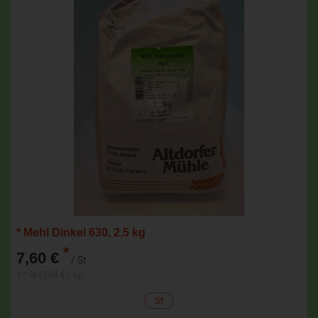
* Mehl Dinkel 630, 2,5 kg
*
7,60 €
/ St
1 * St (3,04 € / kg)
St