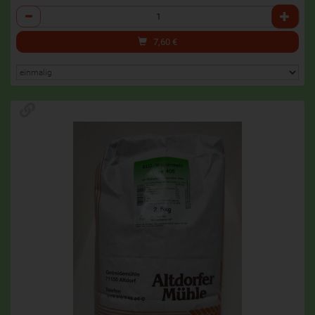
Anzahl
7,60
€