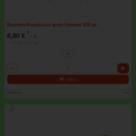
Buchen-Rauchsalz grob Streuer 100 gr
*
6,80 €
/ St
1 * St (68,00 € / kg)
St
Anzahl
6,80
€