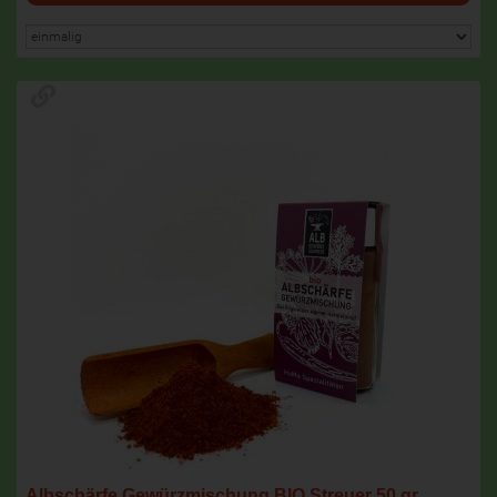
Albschärfe Gewürzmischung BIO Streuer 50 gr