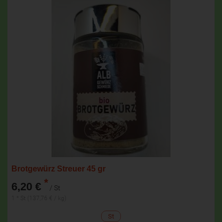
Brotgewürz Streuer 45 gr
*
6,20 €
/ St
1 * St (137,76 € / kg)
St