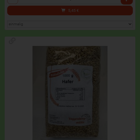
5,45
€