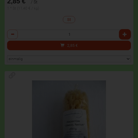
2,85 €
/ St
1 * St (11,40 € / kg)
St
Anzahl
2,85
€