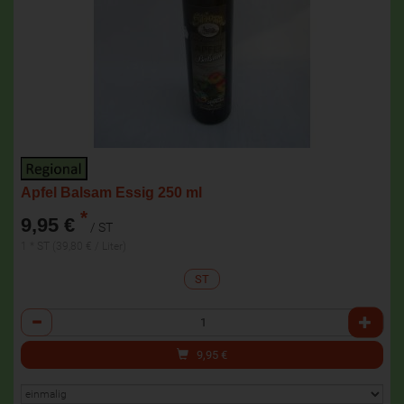
Apfel Balsam Essig 250 ml
*
9,95 €
/ ST
1 * ST (39,80 € / Liter)
ST
Anzahl
9,95
€