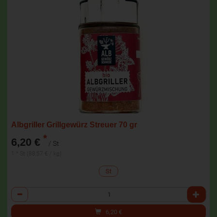
Albgriller Grillgewürz Streuer 70 gr
*
6,20 €
/ St
1 * St (88,57 € / kg)
St
Anzahl
6,20
€