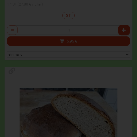
1 * ST (27,80 € / Liter)
ST
Anzahl
6,95
€