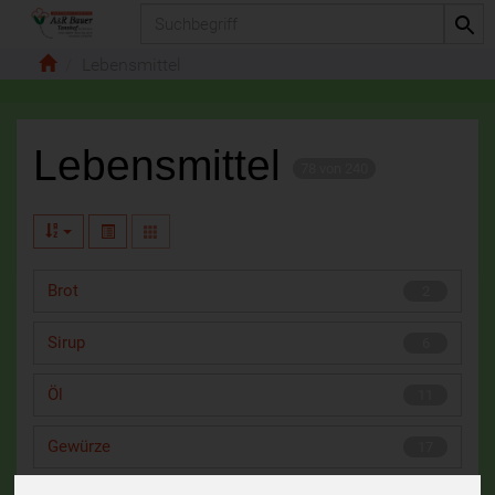
Produkt
Lebensmittel
Lebensmittel
78 von 240
Brot
2
Sirup
6
Öl
11
Gewürze
17