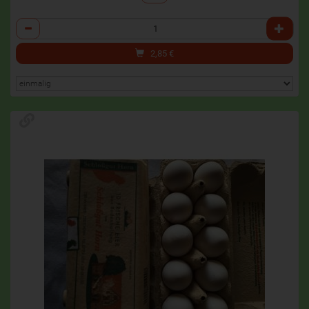
Anzahl
2,85
€