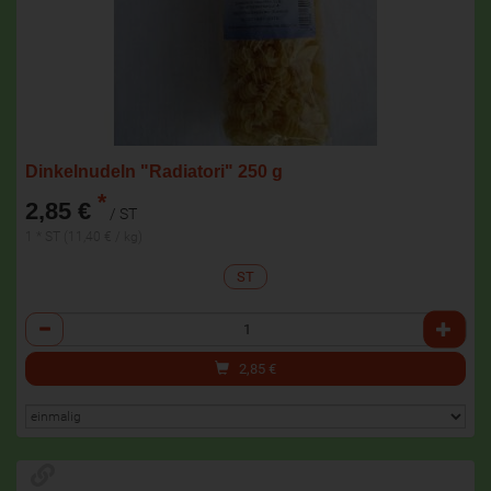
Dinkelnudeln "Radiatori" 250 g
*
2,85 €
/ ST
1 * ST (11,40 € / kg)
ST
Anzahl
2,85
€