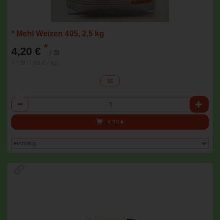
* Mehl Weizen 405, 2,5 kg
*
4,20 €
/ St
1 * St (1,68 € / kg)
St
Anzahl
4,20
€