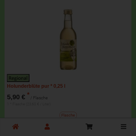
Holunderblüte pur * 0,25 l
*
5,90 €
/ Flasche
1 * Flasche (23,60 € / Liter)
Flasche
Toggle
Anzahl
cart