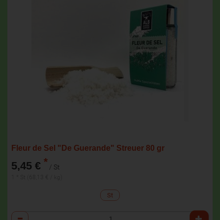
Fleur de Sel "De Guerande" Streuer 80 gr
*
5,45 €
/ St
1 * St (68,13 € / kg)
St
Anzahl