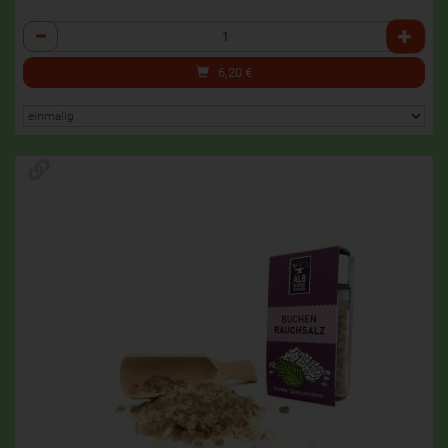
Anzahl
6,20
€