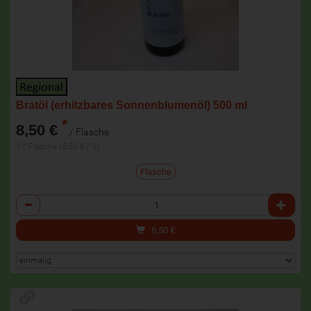
Bratöl (erhitzbares Sonnenblumenöl) 500 ml
*
8,50 €
/ Flasche
1 * Flasche (8,50 € / 2)
Flasche
Anzahl
8,50
€