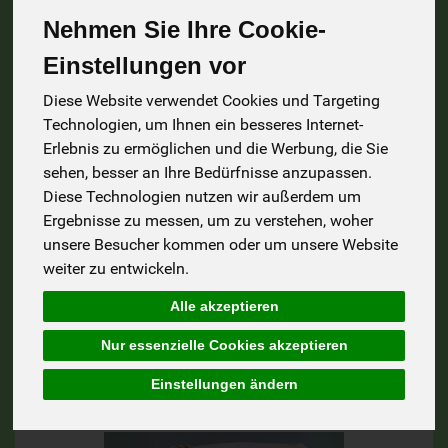
Nudeln
14
Nehmen Sie Ihre Cookie-
Mehl
16
Einstellungen vor
Honig
4
Diese Website verwendet Cookies und Targeting
Technologien, um Ihnen ein besseres Internet-
Sonstige Lebensmittel
6
Erlebnis zu ermöglichen und die Werbung, die Sie
sehen, besser an Ihre Bedürfnisse anzupassen.
Essig
2
Diese Technologien nutzen wir außerdem um
Ergebnisse zu messen, um zu verstehen, woher
unsere Besucher kommen oder um unsere Website
weiter zu entwickeln.
Alle akzeptieren
Hersteller
Allergene
Nur essenzielle Cookies akzeptieren
Einstellungen ändern