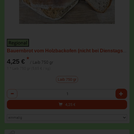
Bauernbrot vom Holzbackofen (nicht bei Dienstagslieferung)
*
4,25 €
/ Laib 750 gr
1 * Laib 750 gr (5,65 € / kg)
Laib 750 gr
Anzahl
4,25
€