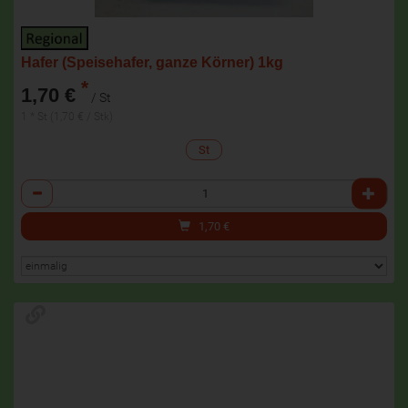
Hafer (Speisehafer, ganze Körner) 1kg
*
1,70 €
/ St
1 * St (1,70 € / Stk)
St
Anzahl
1,70
€