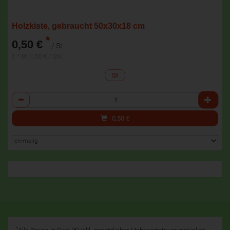
Holzkiste, gebraucht 50x30x18 cm
*
0,50 €
/ St
1 * St (0,50 € / Stk)
St
Anzahl
0,50
€
*