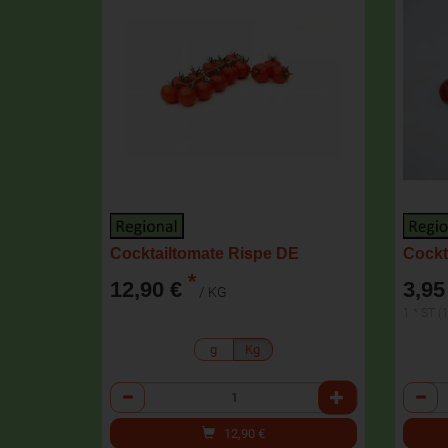
Cocktailtomate Rispe DE
*
12,90 €
3,95
/ KG
1 * ST (
g
Kg
Anzahl
Anzah
12,90
€