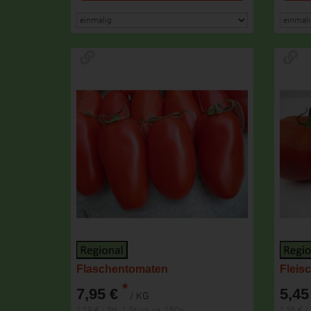
Flaschentomaten
Fleis
*
7,95 €
5,45
/ KG
1,19 € / Stk, 1 Stück ca. 150g
1,36 € /