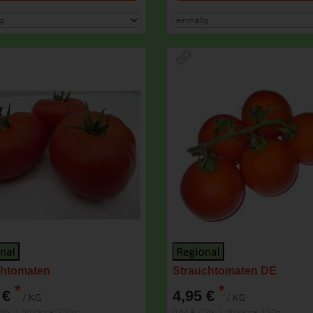
chtomaten
Strauchtomaten DE
*
*
 €
4,95 €
/ KG
/ KG
 Stk, 1 Stück ca. 250g
0,64 € / Stk, 1 Stück ca. 130g