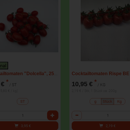
Cocktailtomaten "Dolcella", 250 gr Schale
Cocktailtomaten Rispe BE
*
*
 €
10,95 €
/ ST
/ KG
15,80 € / kg)
2,19 € / Stk, 1 Stück ca. 200g
ST
g
Stück
Kg
l
Anzahl
3,95
€
2,19
€