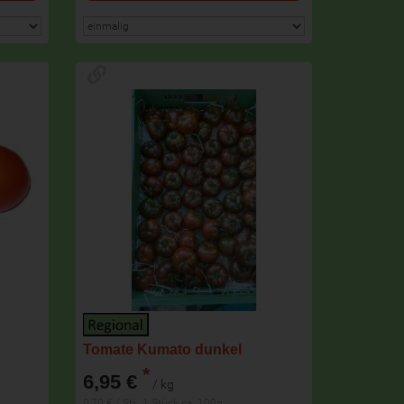
Tomate Kumato dunkel
*
6,95 €
/ kg
0,70 € / Stk, 1 Stück ca. 100g