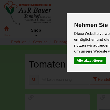
Nehmen Sie I
Shop
Diese Website verwen
ermöglichen und die
Bauer
Produkte
Gemüse
Fruchtgemüse
Tomaten
Tannhof
nutzen wir außerde
um unsere Website we
Alle akzeptieren
Tomaten
8 von 236
Herstel