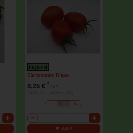
Eiertomaten Rispe
*
6,25 €
/ KG
0,63 € / Stk, 1 Stück ca. 100g
g
Stück
Kg
Anzahl
0,63
€