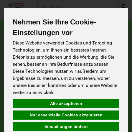
Produkt
Nehmen Sie Ihre Cookie-
Einstellungen vor
A. u. R. Bauer GbR
Diese Website verwendet Cookies und Targeting
Albrecht und Ruth Bauer
Technologien, um Ihnen ein besseres Internet-
Tannhof 5
Erlebnis zu ermöglichen und die Werbung, die Sie
73553 Alfdorf
sehen, besser an Ihre Bedürfnisse anzupassen.
Telefon (07182) 8215
e-mail: aundr@bauer-tannhof.de
Diese Technologien nutzen wir außerdem um
Ergebnisse zu messen, um zu verstehen, woher
unsere Besucher kommen oder um unsere Website
weiter zu entwickeln.
Alle akzeptieren
*
Alle Preise in Euro (€) inkl. gesetzlicher Mehrwertsteuer, zuzüglich
Servicegebühr.
Nur essenzielle Cookies akzeptieren
Einstellungen ändern