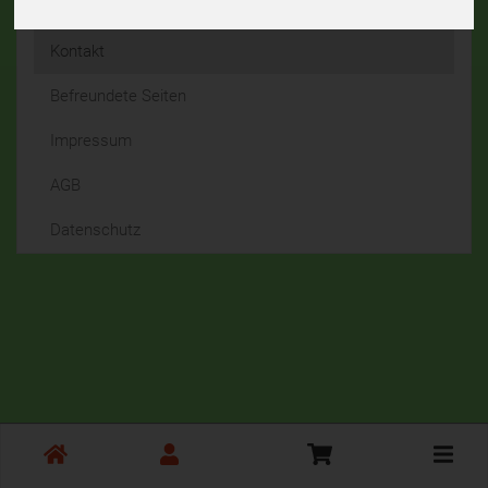
© 2026 Bauer Tannhof
Kontakt
Befreundete Seiten
Impressum
AGB
Datenschutz
Toggle
cart