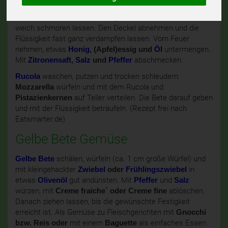
heißem
Öl
anbraten,
salzen, pfeffern
und mit etwas
Gemüsebrühe
ablöschen. Zugedeckt ca. 20 Minuten
weich schmoren lassen. Den Deckel abnehmen und die
Flüssigkeit fast ganz verdampfen lassen. Vom Feuer
nehmen, etwas
Honig
, (Apfel)essig und
Öl
untermengen.
Mit
Zitronensaft
,
Salz
und
Pfeffer
abschmecken.
Rucola
waschen, putzen und trocken schleudern.
Mozzarella
würfeln und mit dem Rucola und
Pistazienkernen
auf Teller verteilen. Die Bete darauf geben
und mit der Flüssigkeit beträufeln. (Rezept frei nach
Eatsmarter.de)
Gelbe Bete Gemüse
Gelbe Bete
schälen, würfeln (ca. 1 cm große Würfel) und
mit kleingehackter
Zwiebel
oder
Frühlingszwiebel
in
etwas
Olivenöl
gut andünsten. Mit
Pfeffer
und
Salz
würzen, mit
Creme fraiche´
oder Creme fine
ablöschen.
Danach ziehen lassen, bis die gewünschte Festigkeit
erreicht ist. Als Gemüse zu Fleischgerichten mit
Gnocchi
bzw. Reis oder
mit einem
Baguette
als einfaches Essen.