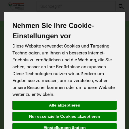
Produkt
Nehmen Sie Ihre Cookie-
Einstellungen vor
Gelbe Bete als Rohkostsalat (für 4
Diese Website verwendet Cookies und Targeting
Personen)
Technologien, um Ihnen ein besseres Internet-
Erlebnis zu ermöglichen und die Werbung, die Sie
2 EL
Leinöl
,
Oliven
- oder
Senföl
mit
1 EL Apfelessig
und
sehen, besser an Ihre Bedürfnisse anzupassen.
1
klein gewürfelten
Zwiebel
gut verrühren
und mit
Diese Technologien nutzen wir außerdem um
Dattelsirup
oder einem anderen Süßungsmittel
,
Salz
und
Pfeffer
abschmecken.
300 g
Gelbe Bete
in dünne
Ergebnisse zu messen, um zu verstehen, woher
Scheiben schneiden, hobeln, oder raspeln. Das Dressing
unsere Besucher kommen oder um unsere Website
darübergeben und alles gut vermengen.
Je 1 EL Kürbis-
weiter zu entwickeln.
und Sonnenblumenkerne
in einer Pfanne ohne Fett
rösten und über den Salat geben.
Alle akzeptieren
Gelbe Bete auf Rucola
Nur essenzielle Cookies akzeptieren
Die
Gelbe Bete
schälen und in Stücke schneiden. In 2 EL
Einstellungen ändern