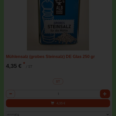
Mühlensalz (grobes Steinsalz) DE Glas 250 gr
*
4,35 €
/ ST
ST
Anzahl
4,35
€