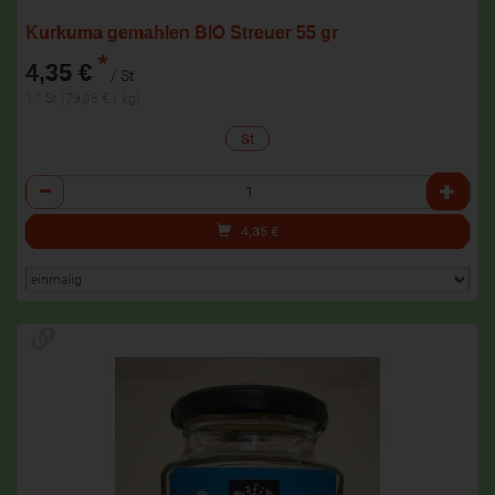
Kurkuma gemahlen BIO Streuer 55 gr
*
4,35 €
/ St
1 * St (79,08 € / kg)
St
Anzahl
4,35
€