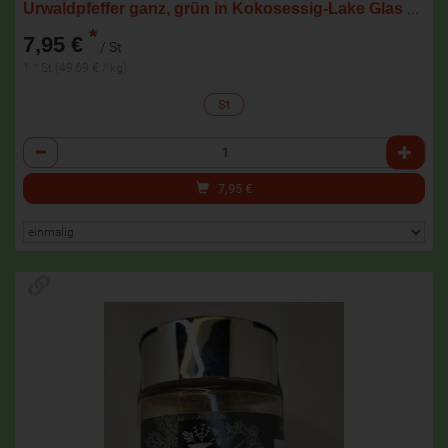
Urwaldpfeffer ganz, grün in Kokosessig-Lake Glas 160 gr
*
7,95 €
/ St
1 * St (49,69 € / kg)
St
Anzahl
7,95
€