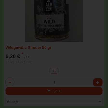
Wildgewürz Streuer 50 gr
*
6,20 €
/ St
1 * St (124,00 € / kg)
St
Anzahl
6,20
€