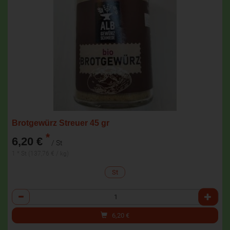
Brotgewürz Streuer 45 gr
*
6,20 €
/ St
1 * St (137,76 € / kg)
St
Anzahl
6,20
€