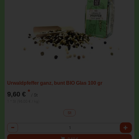
Urwaldpfeffer ganz, bunt BIO Glas 100 gr
*
9,60 €
/ St
1 * St (96,00 € / kg)
St
Anzahl
9,60
€