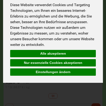
Diese Website verwendet Cookies und Targeting
Technologien, um Ihnen ein besseres Internet-
Erlebnis zu ermöglichen und die Werbung, die Sie
sehen, besser an Ihre Bedürfnisse anzupassen.
Diese Technologien nutzen wir außerdem um
Ergebnisse zu messen, um zu verstehen, woher
unsere Besucher kommen oder um unsere Website
weiter zu entwickeln.
Alle akzeptieren
Nur essenzielle Cookies akzeptieren
Einstellungen ändern
Albgriller Grillgewürz Streuer 70 gr
*
6,20 €
/ St
1 * St (88,57 € / kg)
St
Anzahl