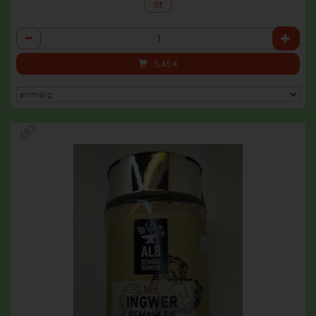
St
Anzahl
5,45
€