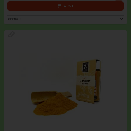
4,95
€