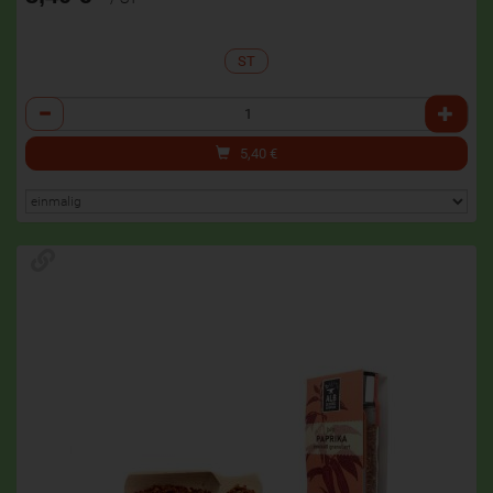
ST
Anzahl
5,40
€