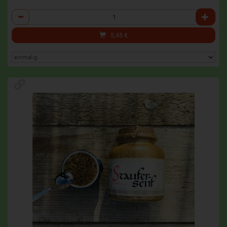
Anzahl
5,45
€