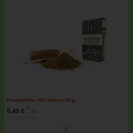
Rauchpfeffer BIO Streuer 60 gr
*
5,45 €
/ St
1 * St (90,85 € / kg)
St