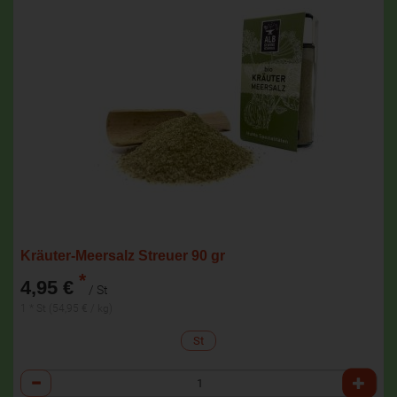
Kräuter-Meersalz Streuer 90 gr
*
4,95 €
/ St
1 * St (54,95 € / kg)
St
Anzahl