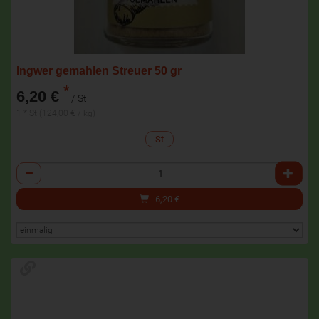
Ingwer gemahlen Streuer 50 gr
*
6,20 €
/ St
1 * St (124,00 € / kg)
St
Anzahl
6,20
€