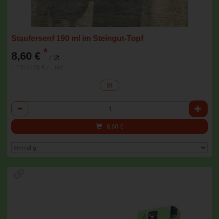
Staufersenf 190 ml im Steingut-Topf
*
8,60 €
/ St
1 * St (4,56 € / Liter)
St
Anzahl
8,60
€