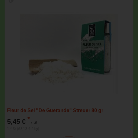
Fleur de Sel "De Guerande" Streuer 80 gr
*
5,45 €
/ St
1 * St (68,13 € / kg)