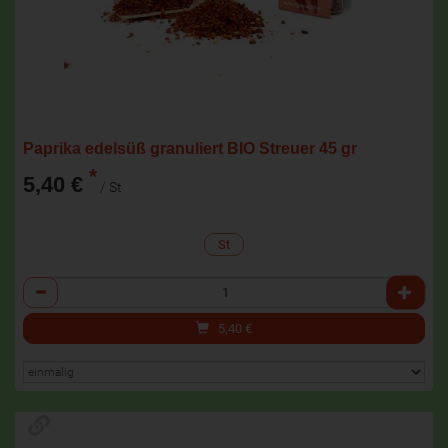
Paprika edelsüß granuliert BIO Streuer 45 gr
*
5,40 €
/ St
St
Anzahl
5,40
€