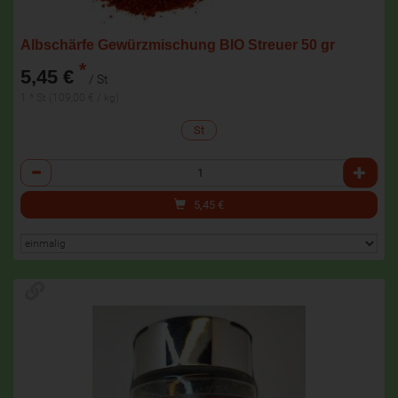
Albschärfe Gewürzmischung BIO Streuer 50 gr
*
5,45 €
/ St
1 * St (109,00 € / kg)
St
Anzahl
5,45
€