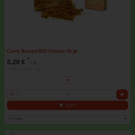
Curry Bengal BIO Streuer 45 gr
*
5,29 €
/ St
1 * St (117,54 € / kg)
St
Anzahl
5,29
€