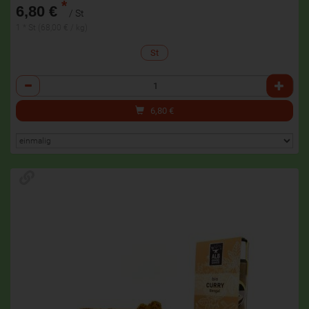
*
6,80 €
/ St
1 * St (68,00 € / kg)
St
Anzahl
6,80
€