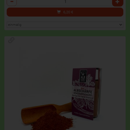
6,20
€