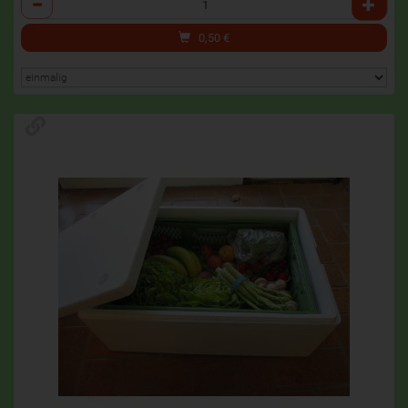
0,50
€