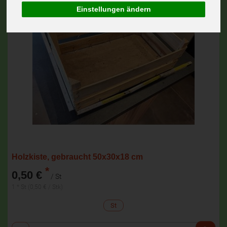
Einstellungen ändern
Holzkiste, gebraucht 50x30x18 cm
*
0,50 €
/ St
1 * St (0,50 € / Stk)
St
Anzahl