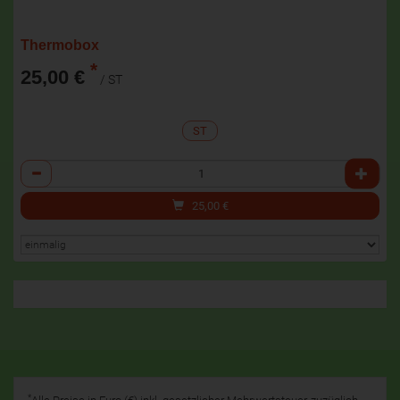
Thermobox
*
25,00 €
/ ST
ST
Anzahl
25,00
€
*